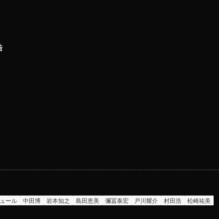
浩
ュール
中田博
岩本知之
島田恵美
彌冨泰宏
戸川耀介
村田浩
松崎祐美