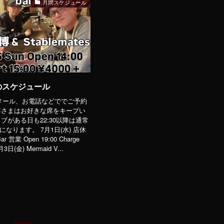
月間スケジュール
月のスケジュール
、メール、お電話などででご予約
客さまはお好きな席をキープい
ブがある日も22:30以降は通常
)になります。 7月1日(水) 店休
r 営業 Open 19:00 Charge
7月3日(金) Mermaid V...