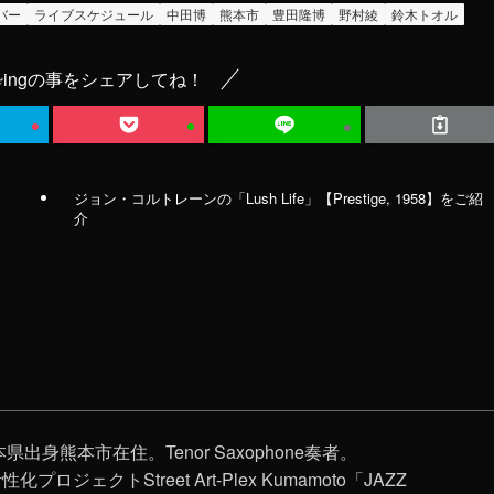
バー
ライブスケジュール
中田博
熊本市
豊田隆博
野村綾
鈴木トオル
ingの事をシェアしてね！
ジョン・コルトレーンの「Lush Life」【Prestige, 1958】をご紹
介
県出身熊本市在住。Tenor Saxophone奏者。
ロジェクトStreet Art-Plex Kumamoto「JAZZ‬