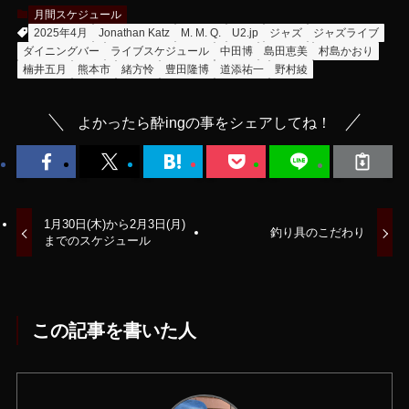
月間スケジュール
2025年4月
Jonathan Katz
M. M. Q.
U2.jp
ジャズ
ジャズライブ
ダイニングバー
ライブスケジュール
中田博
島田恵美
村島かおり
楠井五月
熊本市
緒方怜
豊田隆博
道添祐一
野村綾
よかったら酔ingの事をシェアしてね！
1月30日(木)から2月3日(月)
釣り具のこだわり
までのスケジュール
この記事を書いた人