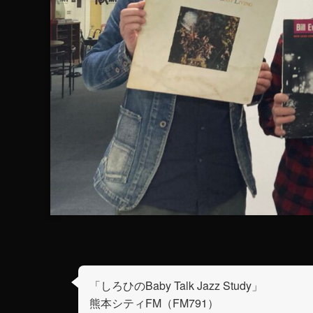
「しろひのBaby Talk Jazz Study」
熊本シティFM（FM791）