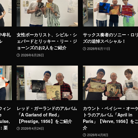
中牟礼
女性ボーカリスト、シビル・シ
サックス奏者のソニー・ロ
ル
ェパードとリッキー・リー・ジ
ズの追悼スペシャル！
ョーンズのお2人をご紹介
2026年6月11日
2026年6月26日
・ウィン
レッド・ガーランドのアルバム
カウント・ベイシー・オー
e
「A Garland of Red」
トラのアルバム「April in
ulse,
【Prestige, 1956】をご紹介
Paris」【Verve, 1956】を
ト：栗
介
2026年4月24日
2026年4月8日