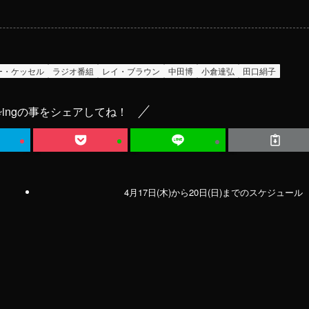
ー・ケッセル
ラジオ番組
レイ・ブラウン
中田博
小倉達弘
田口絹子
ingの事をシェアしてね！
4月17日(木)から20日(日)までのスケジュール