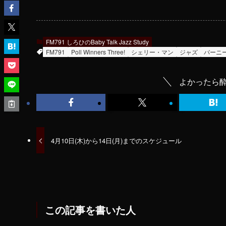
FM791 しろひのBaby Talk Jazz Study
FM791
Poll Winners Three!
シェリー・マン
ジャズ
バーニ
よかったら酔
4月10日(木)から14日(月)までのスケジュール
この記事を書いた人