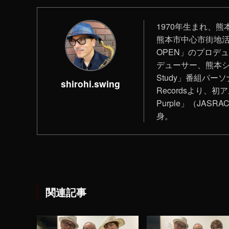
1970年生まれ、熊本
‪熊本市中心市街地活性化プ
OPEN」のプロデ
デューサー、熊本シティ
Study」番組パーソ
shirohi.swing
Recordsより、初ア
Purple」（JAS
身。
関連記事