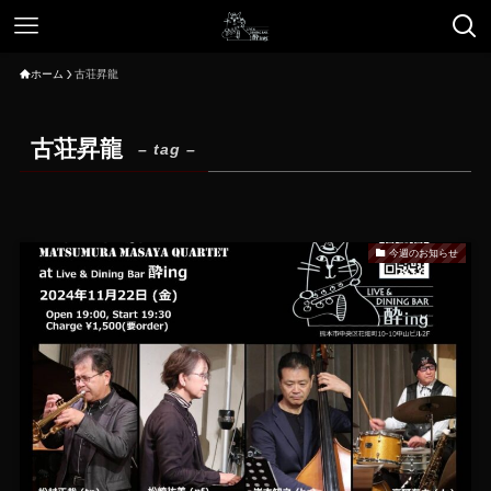
ホーム
古荘昇龍
古荘昇龍
– tag –
今週のお知らせ