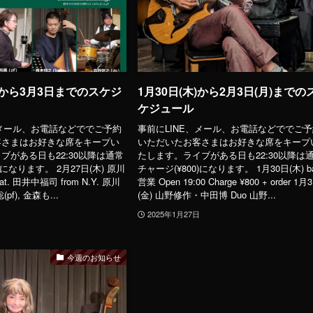
木)から3月3日までのスケジ
1月30日(木)から2月3日(月)までの
ケジュール
、メール、お電話などででご予約
事前にLINE、メール、お電話などででご
客さまはお好きな席をキープい
いただいたお客さまはお好きな席をキープ
ブがある日も22:30以降は通常
たします。ライブがある日も22:30以降は
)になります。 2月27日(木) 原川
チャージ(¥800)になります。 1月30日(木) b
feat. 田井中福司 from N.Y. 原川
営業 Open 19:00 Charge ¥800 + order 1月
(pf), 金森も...
(金) 山野修作・中田博 Duo 山野...
2025年1月27日
今週のお知らせ