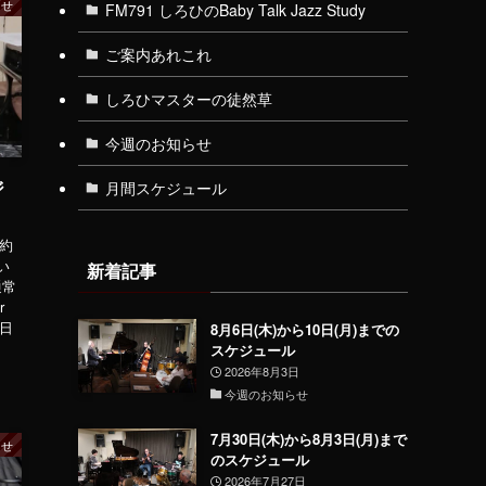
らせ
FM791 しろひのBaby Talk Jazz Study
ご案内あれこれ
しろひマスターの徒然草
今週のお知らせ
ジ
月間スケジュール
予約
い
新着記事
通常
r
2日
8月6日(木)から10日(月)までの
スケジュール
2026年8月3日
今週のお知らせ
7月30日(木)から8月3日(月)まで
らせ
のスケジュール
2026年7月27日